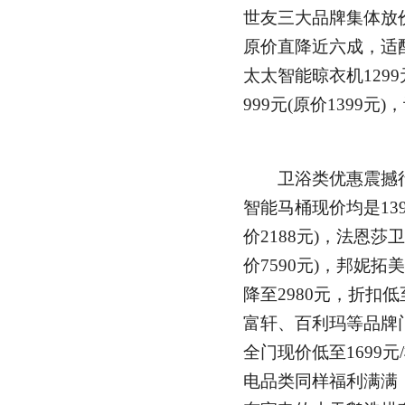
世友三大品牌集体放价
原价直降近六成，适
太太智能晾衣机1299
999元(原价1399
卫浴类优惠震撼行
智能马桶现价均是139
价2188元)，法恩莎
价7590元)，邦妮拓
降至2980元，折扣
富轩、百利玛等品牌门
全门现价低至1699
电品类同样福利满满，