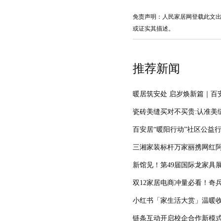
免责声明：人民家居网登载此文
或证实其描述。
推荐新闻
暖居筑安处 启岁焕新篇｜百
瓷砖美缝买对不买贵:认准美
百安居“暖阳行动”社区公益
三湘家装标杆万家丽携网红
新馆见！第49届国际龙家具
双12家居电商冲量必看！奇
小红书「家生活大赏」温暖
链条互动开启校企合作新模