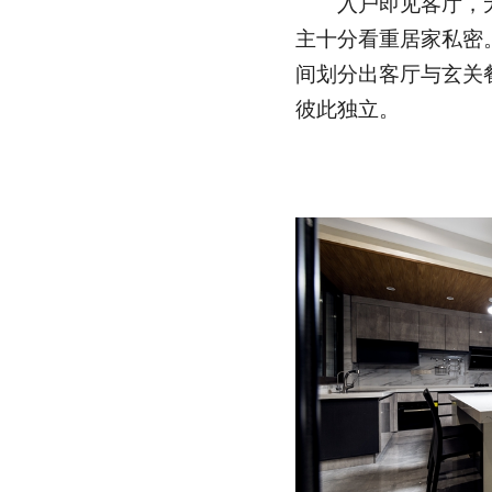
入户即见客厅，无
主十分看重居家私密
间划分出客厅与玄关
彼此独立。